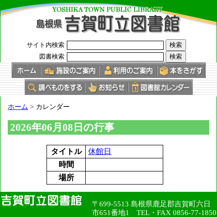
このページの本文へ
サイト内検索
図書検索
現
ホーム
>
カレンダー
在
の
2026年06月08日の行事
位
置：
タイトル
休館日
時間
場所
〒699-5513 島根県鹿足郡吉賀町六日
市651番地1 TEL・FAX 0856-77-1850