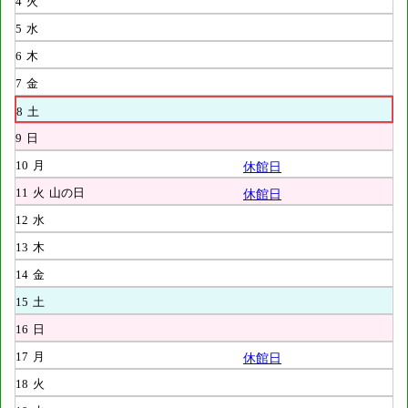
4
火
5
水
6
木
7
金
8
土
9
日
10
月
休館日
11
火
山の日
休館日
12
水
13
木
14
金
15
土
16
日
17
月
休館日
18
火