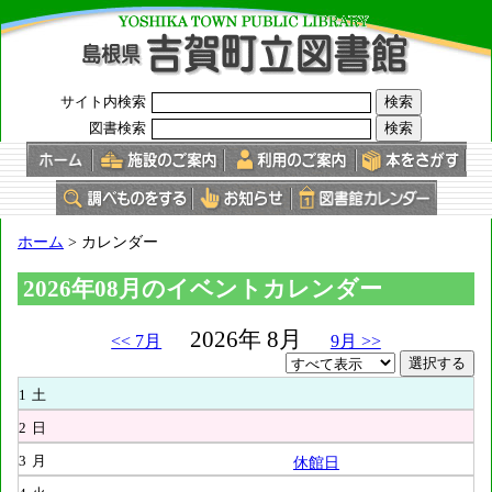
このページの本文へ
サイト内検索
図書検索
現
ホーム
>
カレンダー
在
の
2026年08月のイベントカレンダー
位
置：
2026年 8月
<< 7月
9月 >>
1
土
2
日
3
月
休館日