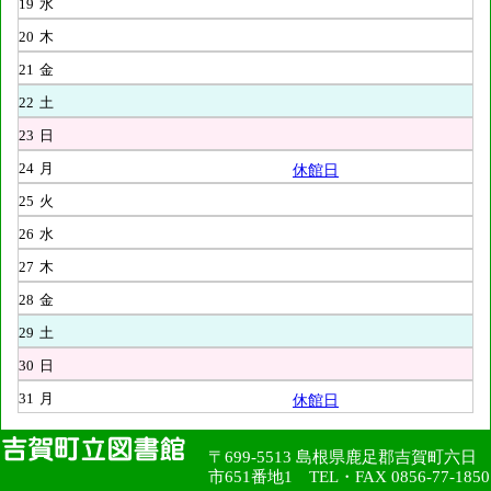
19
水
20
木
21
金
22
土
23
日
24
月
休館日
25
火
26
水
27
木
28
金
29
土
30
日
31
月
休館日
〒699-5513 島根県鹿足郡吉賀町六日
市651番地1 TEL・FAX 0856-77-1850