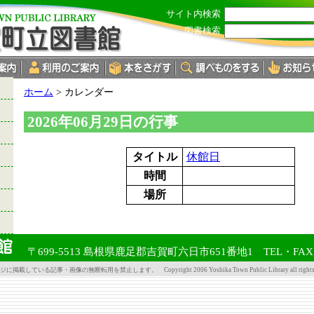
サイト内検索
図書検索
現
ホーム
>
カレンダー
在
の
2026年06月29日の行事
位
置：
タイトル
休館日
時間
場所
〒699-5513 島根県鹿足郡吉賀町六日市651番地1 TEL・FAX 08
掲載している記事・画像の無断転用を禁止します。 Copyright 2006 Yoshika Town Public Library all rights re