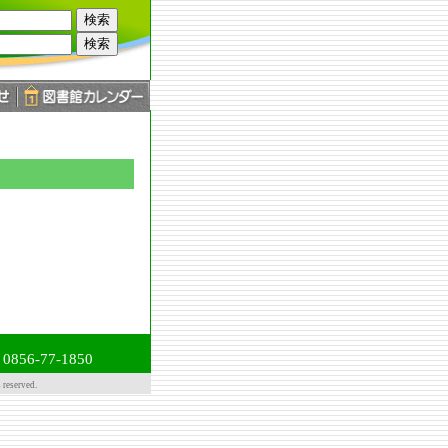
56-77-1850
served.