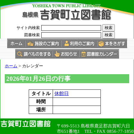
このページの本文へ
サイト内検索
図書検索
現
ホーム
>
カレンダー
在
の
2026年01月26日の行事
位
置：
タイトル
休館日
時間
場所
〒699-5513 島根県鹿足郡吉賀町六日
市651番地1 TEL・FAX 0856-77-1850