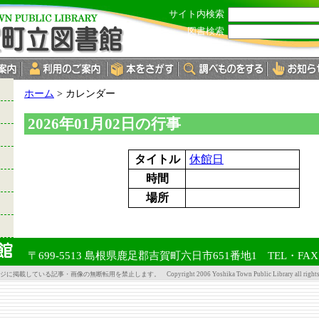
サイト内検索
図書検索
現
ホーム
>
カレンダー
在
の
2026年01月02日の行事
位
置：
タイトル
休館日
時間
場所
〒699-5513 島根県鹿足郡吉賀町六日市651番地1 TEL・FAX 08
掲載している記事・画像の無断転用を禁止します。 Copyright 2006 Yoshika Town Public Library all rights re