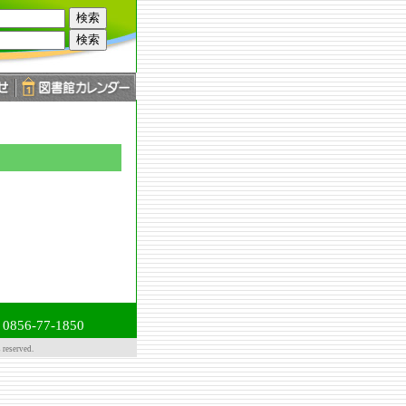
56-77-1850
served.