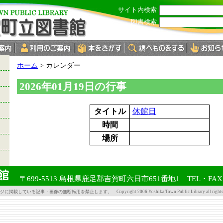
サイト内検索
図書検索
現
ホーム
>
カレンダー
在
の
2026年01月19日の行事
位
置：
タイトル
休館日
時間
場所
〒699-5513 島根県鹿足郡吉賀町六日市651番地1 TEL・FAX 08
掲載している記事・画像の無断転用を禁止します。 Copyright 2006 Yoshika Town Public Library all rights re