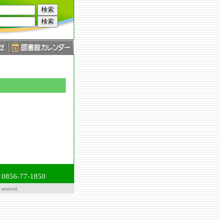
56-77-1850
served.