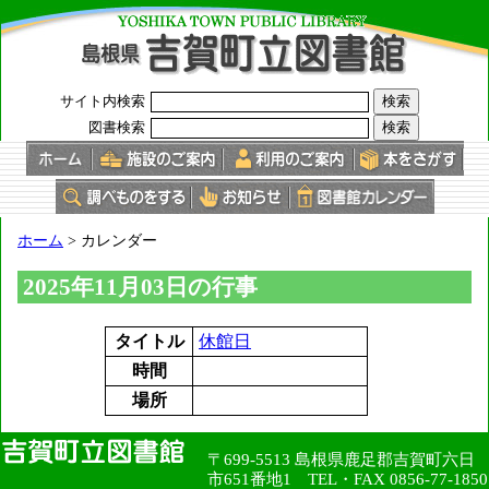
このページの本文へ
サイト内検索
図書検索
現
ホーム
>
カレンダー
在
の
2025年11月03日の行事
位
置：
タイトル
休館日
時間
場所
〒699-5513 島根県鹿足郡吉賀町六日
市651番地1 TEL・FAX 0856-77-1850