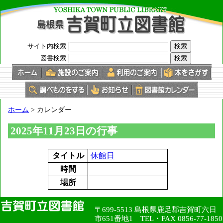
このページの本文へ
サイト内検索
図書検索
現
ホーム
>
カレンダー
在
の
2025年11月23日の行事
位
置：
タイトル
休館日
時間
場所
〒699-5513 島根県鹿足郡吉賀町六日
市651番地1 TEL・FAX 0856-77-1850