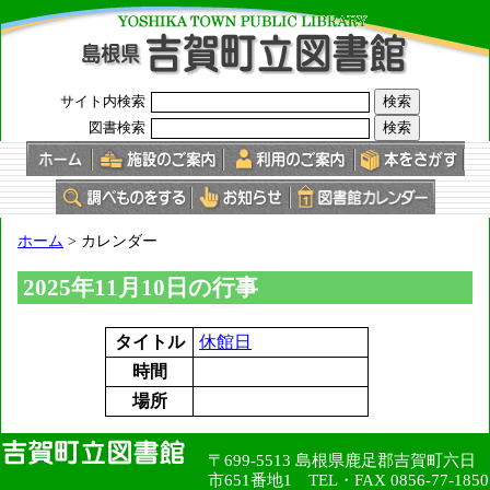
このページの本文へ
サイト内検索
図書検索
現
ホーム
>
カレンダー
在
の
2025年11月10日の行事
位
置：
タイトル
休館日
時間
場所
〒699-5513 島根県鹿足郡吉賀町六日
市651番地1 TEL・FAX 0856-77-1850