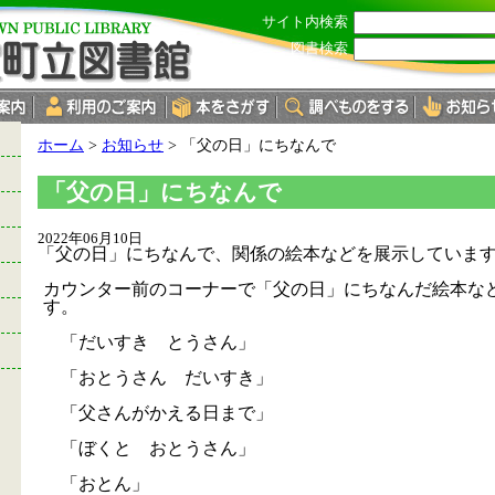
サイト内検索
図書検索
現
ホーム
>
お知らせ
>
「父の日」にちなんで
在
の
「父の日」にちなんで
位
置：
2022年06月10日
「父の日」にちなんで、関係の絵本などを展示していま
カウンター前のコーナーで「父の日」にちなんだ絵本な
す。
「だいすき とうさん」
「おとうさん だいすき」
「父さんがかえる日まで」
「ぼくと おとうさん」
「おとん」