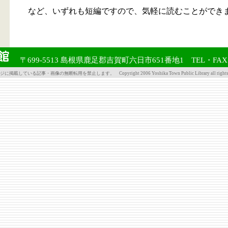
など、いずれも短編ですので、気軽に読むことができ
〒699-5513 島根県鹿足郡吉賀町六日市651番地1 TEL・FAX 08
掲載している記事・画像の無断転用を禁止します。 Copyright 2006 Yoshika Town Public Library all rights re