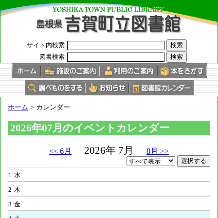
このページの本文へ
サイト内検索
図書検索
現
ホーム
>
カレンダー
在
の
2026年07月のイベントカレンダー
位
置：
2026年 7月
<< 6月
8月 >>
1
水
2
木
3
金