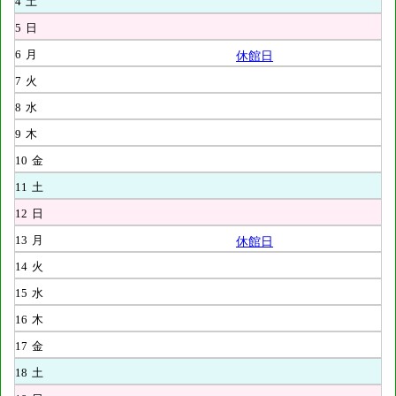
4
土
5
日
6
月
休館日
7
火
8
水
9
木
10
金
11
土
12
日
13
月
休館日
14
火
15
水
16
木
17
金
18
土