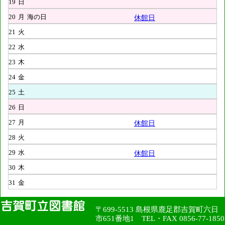
19
日
20
月
海の日
休館日
21
火
22
水
23
木
24
金
25
土
26
日
27
月
休館日
28
火
29
水
休館日
30
木
31
金
〒699-5513 島根県鹿足郡吉賀町六日
市651番地1 TEL・FAX 0856-77-1850