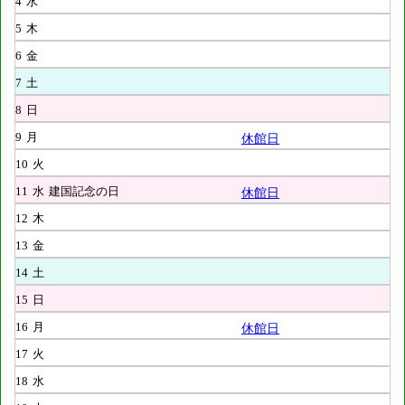
4
水
5
木
6
金
7
土
8
日
9
月
休館日
10
火
11
水
建国記念の日
休館日
12
木
13
金
14
土
15
日
16
月
休館日
17
火
18
水