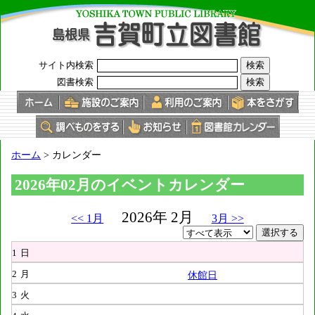
このページの本文へ
サイト内検索
図書検索
現
ホーム
>
カレンダー
在
の
2026年02月のイベントカレンダー
位
置：
2026年 2月
<< 1月
3月 >>
1
日
2
月
休館日
3
火